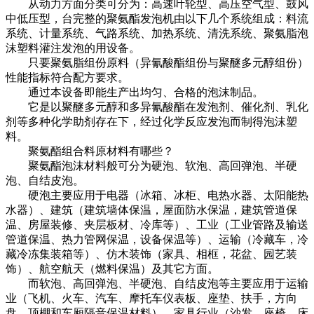
从动力方面分类可分为：高速叶轮型、高压空气型、鼓风
中低压型，台完整的聚氨酯发泡机由以下几个系统组成：料流
系统、计量系统、气路系统、加热系统、清洗系统、聚氨脂泡
沫塑料灌注发泡的用设备。
只要聚氨脂组份原料（异氰酸酯组份与聚醚多元醇组份）
性能指标符合配方要求。
通过本设备即能生产出均匀、合格的泡沫制品。
它是以聚醚多元醇和多异氰酸酯在发泡剂、催化剂、乳化
剂等多种化学助剂存在下，经过化学反应发泡而制得泡沫塑
料。
聚氨酯组合料原材料有哪些？
聚氨酯泡沫材料般可分为硬泡、软泡、高回弹泡、半硬
泡、自结皮泡。
硬泡主要应用于电器（冰箱、冰柜、电热水器、太阳能热
水器）、建筑（建筑墙体保温，屋面防水保温，建筑管道保
温、房屋装修、夹层板材、冷库等）、工业（工业管路及输送
管道保温、热力管网保温，设备保温等）、运输（冷藏车，冷
藏冷冻集装箱等）、仿木装饰（家具、相框，花盆、园艺装
饰）、航空航天（燃料保温）及其它方面。
而软泡、高回弹泡、半硬泡、自结皮泡等主要应用于运输
业（飞机、火车、汽车、摩托车仪表板、座垫、扶手，方向
盘，顶棚和车厢隔音保温材料）、家具行业（沙发、座椅、床