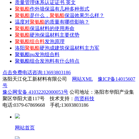
质量管理体系认证证书 英文
聚氨酯
作外墙保温有几种多种形式
聚氨酯
是什么，
聚氨酯
保温效果怎么样？
温度对
聚氨酯
的质量有哪些影响？
聚氨酯
保温材料的使用寿命
聚氨酯
硬泡保温材料主要优势
聚氨酯组合料
发泡原理
洛阳
聚氨酯
硬泡成建筑保温材料主力军
聚氨酯pu发泡组合料
聚氨酯组合发泡料有什么特点
点击免费电话咨询:13693803186
洛阳天江化工新材料有限公司
网站XML
豫ICP备14015607
号
豫公网安备 41032202000053号
公司地址：洛阳市华阳产业集
聚区华阳大道117号 技术支持：
尚贤科技
电话:0379-67869668 手机:13693803186
网站首页