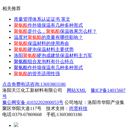
相关推荐
质量管理体系认证证书 英文
聚氨酯
作外墙保温有几种多种形式
聚氨酯
是什么，
聚氨酯
保温效果怎么样？
温度对
聚氨酯
的质量有哪些影响？
聚氨酯
保温材料的使用寿命
聚氨酯
硬泡保温材料主要优势
洛阳
聚氨酯
硬泡成建筑保温材料主力军
聚氨酯组合发泡料有什么特点
聚氨酯作外墙保温有几种多种形式
聚氨酯
的管壳适用性强
点击免费电话咨询:13693803186
洛阳天江化工新材料有限公司
网站XML
豫ICP备14015607
号
豫公网安备 41032202000053号
公司地址：洛阳市华阳产业集
聚区华阳大道117号 技术支持：
尚贤科技
电话:0379-67869668 手机:13693803186