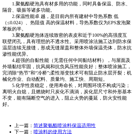
1.聚氨酯硬泡具有材多用的功能，同时具备保温、防水、
隔音、吸振等诸多功能。
2.保温性能
卓 越
，是目前内所有建材中导热系数
低
（≤0.024）、热阻值
高
的保温材料，导热系数仅为EPS发泡聚
苯板的半。
3.聚氨酯硬泡体连续致密的表皮和近于100%的高强度互
联壁闭孔，具有理想的不透水性。采用喷涂法施工达到防水保
温层连续无接缝，形成无缝屋盖和整体外墙保温壳体，防水抗
渗性能优异。
4.超强的自黏性能（无需任何中间黏结材料），与屋面及
外墙黏结牢固，抗风揭和抗负风压性能良好；整体喷涂施工，
完消除“热节”和“冷桥”;柔性渐变技术可有阻止防水层开裂；机
械化作业、自动配料、质量均、施工快、周期短。
5.化学性质稳定，使用寿命长，对周围环境不构成污染；
离明火自熄，且燃烧时只炭化不滴淌，炭化层尺寸和外形基本
不变，能有隔断空气的进入，阻止火势的蔓延，防火安性能
好。
上一篇：
简述聚氨酯喷涂料保温适用性
下一篇：
喷涂料的使用方法