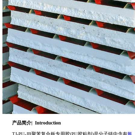
产品简介
| Introduction
TJ-PU-JB聚苯复合板专用胶
(PU
胶粘剂
)
是分子链中含有
氨