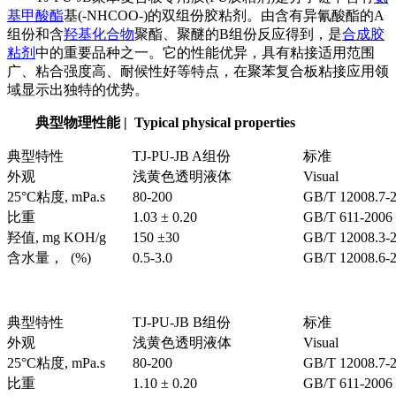
基甲酸酯
基
(-NHCOO-)
的双组份胶粘剂。由含有异氰酸酯的
A
组份和含
羟基化合物
聚酯、聚醚的
B
组份反应得到，是
合成胶
粘剂
中的重要品种之一。它的性能优异，具有粘接适用范围
广、粘合强度高、耐候性好等特点，在聚苯复合板粘接应用领
域显示出独特的优势。
典型物理性能
| Typical physical properties
典型特性
TJ-PU-JB A组份
标准
外观
浅黄色透明液体
Visual
25°C粘度, mPa.s
80-200
GB/T 12008.7-
比重
1.03 ± 0.20
GB/T 611-2006
羟值
, mg KOH/g
150 ±30
GB/T 12008.3-
含水量，
(%)
0.5-3.0
GB/T 12008.6-
典型特性
TJ-PU-JB B组份
标准
外观
浅黄色透明液体
Visual
25°C粘度, mPa.s
80-200
GB/T 12008.7-
比重
1.10 ± 0.20
GB/T 611-2006