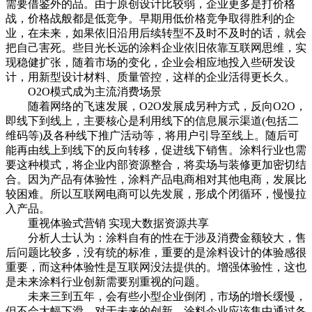
需要借鉴外的品。由于原创设计比较弱，企业更多是打价格
战，价格战般都是低竞争。早期用低价格竞争取得胜利的企
业，在未来，如果依旧沿用后续转型不及时不及时的话，就会
把自己害死。些目光长远的涂料企业依旧依靠互联网思维，实
现稳健扩张，随着市场的变化，企业会相应地投入些研发设
计，用新型设计材料、质量管控，这样的企业活得更长久。
O2O模式成为主流消费场景
随着网络的飞速发展，O2O发展成另种方式，反向O2O，
即线下到线上，主要核心是利用线下的信息展示渠道(包括二
维码等)及各种线下推广活动等，将用户引导至线上。随后可
能再由线上到线下的反向转移，促进线下销售。涂料行业也需
要这种模式，将企业内部资源整合，将卖场与装修更加密切结
合。因为产品有体验性，涂料产品电商相对其他电商，发展比
较困难。所以互联网电商可以先发展，形成个闭循环，慢慢拉
入产品。
重视体验式营销 实现大数据资源共享
分析人士认为：涂料自有的性在于涉及消费金额较大，售
后问题比较多，没有统的标准，重要的是涂料设计的体验感很
重要，而这种体验性是互联网没法提供的。增强体验性，这也
是未来涂料行业创新需要别重视的问题。
未来三到五年，会有些小型企业倒闭，市场的增长缓慢，
但不会大幅下滑。对于未来的创新，涂料企业应该集中通过各