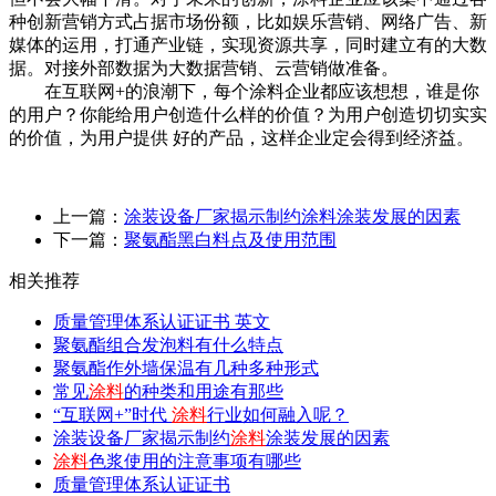
种创新营销方式占据市场份额，比如娱乐营销、网络广告、新
媒体的运用，打通产业链，实现资源共享，同时建立有的大数
据。对接外部数据为大数据营销、云营销做准备。
在互联网+的浪潮下，每个涂料企业都应该想想，谁是你
的用户？你能给用户创造什么样的价值？为用户创造切切实实
的价值，为用户提供
好
的产品，这样企业定会得到经济益。
上一篇：
涂装设备厂家揭示制约涂料涂装发展的因素
下一篇：
聚氨酯黑白料点及使用范围
相关推荐
质量管理体系认证证书 英文
聚氨酯组合发泡料有什么特点
聚氨酯作外墙保温有几种多种形式
常见
涂料
的种类和用途有那些
“互联网+”时代
涂料
行业如何融入呢？
涂装设备厂家揭示制约
涂料
涂装发展的因素
涂料
色浆使用的注意事项有哪些
质量管理体系认证证书