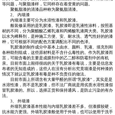
等问题，与聚脂漆样，它同样存在着变黄的问题。
聚氨脂漆的清漆品种称为聚氨脂清漆。
2、 内墙漆
内墙漆主要可分为水溶性漆和乳胶漆。
般装修采用的是乳胶漆。乳胶漆即是乳液性涂料，按照基
材的不同，分为聚醋酸乙烯乳液和丙烯酸乳液两大类。乳胶漆
以水为稀释剂，是种施工方便、安、耐水洗、透气性好的的漆
种，它可根据不同的配色方案调配出不同的色泽。
乳胶漆的制作成分中基本上由水、颜料、乳液、填充剂和
各种助剂组成，这些原材料是不含什么毒性的。作为乳胶漆而
言，可能含毒的主要是成膜剂中的乙二醇和防霉剂中的有机
汞。目前市面上闹得很凶的关于乳胶漆有毒说，主要是信息发
布者的无知造成的，这些人在没有分析出究竟墙漆是何种漆的
情况下就认定乳胶漆有毒是种不负责任的做法。
目前市面上所谓含有大量甲醛的所谓“乳胶漆”，其实是是
水溶性漆，而不是乳胶漆，些不法厂商就是用劣质水溶性漆假
冒乳胶漆的。所以，选择正货和保持通风，是防止污染的有办
法。
3、 外墙漆
外墙乳胶漆基本性能与内墙乳胶漆差不多。但漆膜较硬，
抗水能力更强。外墙乳胶漆般使用于外墙，也可以使用于洗手