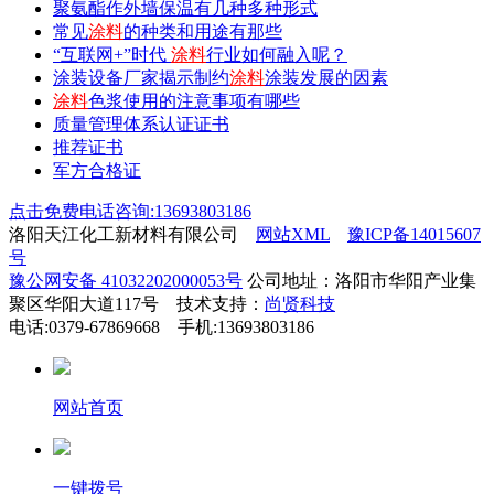
聚氨酯作外墙保温有几种多种形式
常见
涂料
的种类和用途有那些
“互联网+”时代
涂料
行业如何融入呢？
涂装设备厂家揭示制约
涂料
涂装发展的因素
涂料
色浆使用的注意事项有哪些
质量管理体系认证证书
推荐证书
军方合格证
点击免费电话咨询:13693803186
洛阳天江化工新材料有限公司
网站XML
豫ICP备14015607
号
豫公网安备 41032202000053号
公司地址：洛阳市华阳产业集
聚区华阳大道117号 技术支持：
尚贤科技
电话:0379-67869668 手机:13693803186
网站首页
一键拨号