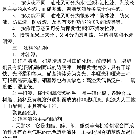
2、 按状态不同，油漆又可分为水性漆和油性漆。乳胶漆
是主要的水性漆，而硝基漆、聚脂氨漆等多属于油性漆。
3、 按功能不同，油漆又可分为很多种：防水漆、防火
漆、防霉漆、防蚊漆、及具有多种功能的多功能漆等等。
4、 按作用形态又可分为挥发性漆和不挥发性漆。
5、按表面果上来分，又可分为透明漆、半透明漆和不透
明漆。
三、 涂料的品种
1、 木器漆。
1) 硝基清漆。硝基清漆是种由硝化棉、醇酸树脂、增塑
剂及有机溶剂调制而成的透明漆，属挥发性油漆，具有干燥
快、光泽柔和等点。硝基清漆分为亮光、半哑光和哑光三种，
可根据需要选用。硝基漆也有其缺点：高湿天气易泛白、丰满
度低，硬度低。
2) 手扫漆。属于硝基清漆的种，是由硝化棉，各种合成
树脂，颜料及有机溶剂调制而成的种非透明漆。此漆为人工施
工而配制，更具有快干征。
聚氨酯色浆
3) 硝基漆的主要辅助剂
a.天那水。它是由酯、醇、苯、酮类等有机溶剂混合而成
的种具有香蕉气味的无色透明液体。主要起调合硝基漆及起固