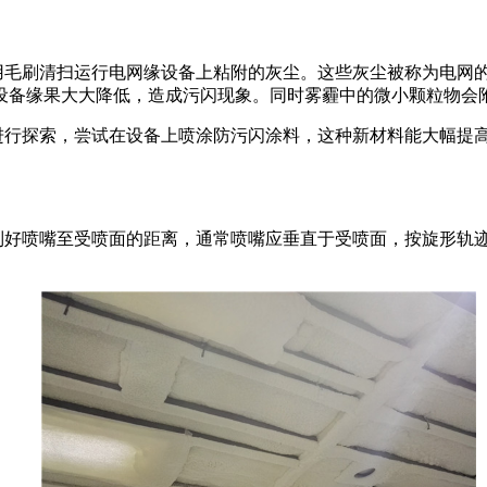
毛刷清扫运行电网缘设备上粘附的灰尘。这些灰尘被称为电网的
设备缘果大大降低，造成污闪现象。同时雾霾中的微小颗粒物会
进行探索，尝试在设备上喷涂防污闪涂料，这种新材料能大幅提
制好喷嘴至受喷面的距离，通常喷嘴应垂直于受喷面，按旋形轨