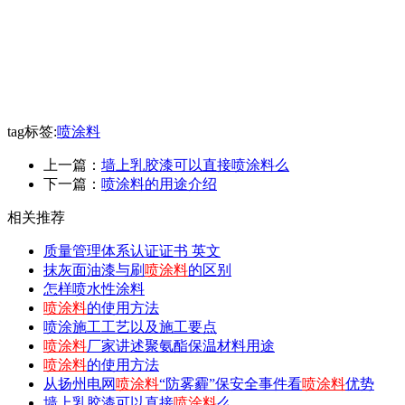
tag标签:
喷涂料
上一篇：
墙上乳胶漆可以直接喷涂料么
下一篇：
喷涂料的用途介绍
相关推荐
质量管理体系认证证书 英文
抹灰面油漆与刷
喷涂料
的区别
怎样喷水性涂料
喷涂料
的使用方法
喷涂施工工艺以及施工要点
喷涂料
厂家讲述聚氨酯保温材料用途
喷涂料
的使用方法
从扬州电网
喷涂料
“防雾霾”保安全事件看
喷涂料
优势
墙上乳胶漆可以直接
喷涂料
么