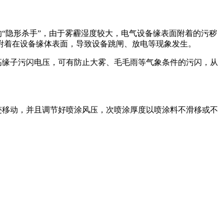
“隐形杀手”，由于雾霾湿度较大，电气设备缘表面附着的污秽
附着在设备缘体表面，导致设备跳闸、放电等现象发生。
高缘子污闪电压，可有防止大雾、毛毛雨等气象条件的污闪，从
迹移动，并且调节好喷涂风压，次喷涂厚度以喷涂料不滑移或不