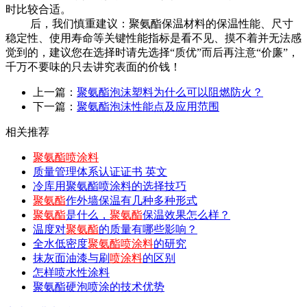
时比较合适。
后，我们慎重建议：聚氨酯保温材料的保温性能、尺寸
稳定性、使用寿命等关键性能指标是看不见、摸不着并无法感
觉到的，建议您在选择时请先选择“质优”而后再注意“价廉”，
千万不要味的只去讲究表面的价钱！
上一篇：
聚氨酯泡沫塑料为什么可以阻燃防火？
下一篇：
聚氨酯泡沫性能点及应用范围
相关推荐
聚氨酯喷涂料
质量管理体系认证证书 英文
冷库用聚氨酯喷涂料的选择技巧
聚氨酯
作外墙保温有几种多种形式
聚氨酯
是什么，
聚氨酯
保温效果怎么样？
温度对
聚氨酯
的质量有哪些影响？
全水低密度
聚氨酯喷涂料
的研究
抹灰面油漆与刷
喷涂料
的区别
怎样喷水性涂料
聚氨酯硬泡喷涂的技术优势