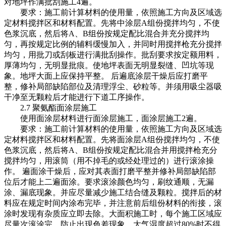
对地坪作满批刮施工4遍。
要求：施工前计算材料的使用量，依照施工方向及区域选
定材料搅拌区和材料配置。先将中涂层A组份搅拌均匀，不使
色浆沉底，然后将A、B组份按规定配比混合并充分搅拌均
匀，再按规定比例的辅料缓慢加入，并同时用搅拌枪充分搅拌
均匀，用批刀或刮板进行满批刮操作。批刮要求按定额用料，
厚薄均匀，无明显批痕。使地坪表面无明显裂缝、凹坑等现
象。地坪大面上应保持平整。
后
遍底涂层干燥后应打磨平
整，修补局部缺陷部位及清理浮尘、砂粒等。并须用吸尘器吸
干净至无颗粒后才能进行下道工序操作。
2.7 聚氨酯面涂层施工
使用面涂层材料进行面涂层施工，面涂层施工2遍。
要求：施工前计算材料的使用量，依照施工方向及区域选
定材料搅拌区和材料配置。先将面涂层A组份搅拌均匀，不使
色浆沉底，然后将A、B组份按规定配比混合并用搅拌枪充分
搅拌均匀，用滚筒（用不掉毛的或经处理过的）进行滚涂操
作。
遍面涂干燥后，应对其表面打磨平整并修补局部缺陷部
位后才能上二遍面涂。要求滚涂颜色均匀，刷纹通顺，无漏
涂、漏底现象。并应尽量减少施工结合缝及颗粒。搅拌后的材
料应在规定时间内涂布完毕，并注意前后组份材料的衔接，滚
涂时发现有杂质应立即去除。大面积施工时，每个施工区域应
尽量次滚涂完，防止出现色差现象。大气湿度超过80%时不得