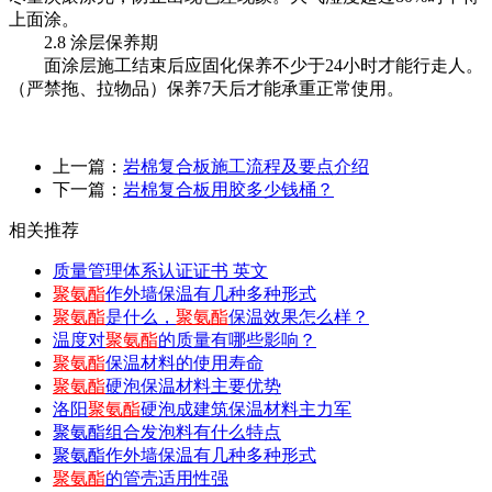
上面涂。
2.8 涂层保养期
面涂层施工结束后应固化保养不少于24小时才能行走人。
（严禁拖、拉物品）保养7天后才能承重正常使用。
上一篇：
岩棉复合板施工流程及要点介绍
下一篇：
岩棉复合板用胶多少钱桶？
相关推荐
质量管理体系认证证书 英文
聚氨酯
作外墙保温有几种多种形式
聚氨酯
是什么，
聚氨酯
保温效果怎么样？
温度对
聚氨酯
的质量有哪些影响？
聚氨酯
保温材料的使用寿命
聚氨酯
硬泡保温材料主要优势
洛阳
聚氨酯
硬泡成建筑保温材料主力军
聚氨酯组合发泡料有什么特点
聚氨酯作外墙保温有几种多种形式
聚氨酯
的管壳适用性强