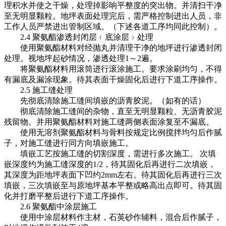
理积水并使之干燥，处理掉影响平整度的突出物。并清扫干净
至无明显颗粒。地坪表面处理完后，需严格控制进出人员，非
工作人员严禁进出管制区域。（下述各道工序均同此控制）。
2.4 聚氨酯渗透封闭层﹙底涂层﹚处理
使用聚氨酯材料对经抛丸并清理干净的地坪进行渗透封闭
处理。视地坪起砂情况，渗透处理1～2遍。
将聚氨酯材料用滚筒进行滚涂施工。要求涂刷均匀，不得
有漏底及漏涂现象。待其表面干燥固化后进行下道工序操作。
2.5 施工缝处理
先彻底清除施工缝间填嵌的沥青胶泥。（如有的话）
彻底清除施工缝间的杂物，直至无明显颗粒、无沥青胶泥
残留物。并用聚氨酯材料对施工缝两侧表面涂复至不漏底。
使用无溶剂聚氨酯材料与骨料按规定比例搅拌均匀后作腻
子，对施工缝进行同方向填嵌施工。
填嵌工艺按施工缝的切割深度，需进行多次施工。
次填
嵌深度约为施工缝深度的1/2，待其固化后再进行二次填嵌，
其深度为距地坪表面下凹约2mm左右。待其固化后再进行三次
填嵌，三次填嵌至与原地坪基本平整或略高出点即可。待其固
化并打磨平整后进行下道工序操作。
2.6 聚氨酯中涂层施工
使用中涂层材料作主材，石英砂作辅料，混合后作腻子，