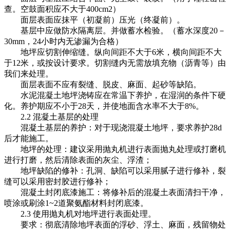
查。空鼓面积应不大于400cm2）
面层表面应抹平（初凝前）压光（终凝前）。
基层中应做防水隔离层。并做蓄水检验。（蓄水深度20－
30mm，24小时内无渗漏为合格）
地坪应切割伸缩缝。纵向间距不大于6米，横向间距不大
于12米，或按设计要求。切割缝内无需放填充物（沥青等）由
我们来处理。
面层表面不应有裂缝、脱皮、麻面、起砂等缺陷。
水泥混凝土地坪浇铸应在常温下养护，在湿润的条件下硬
化。养护期应不小于28天，并使地面含水率不大于8%。
2.2 混凝土基层的处理
混凝土基层的养护：对于现浇混凝土地坪，要求养护28d
后才能施工。
地坪的处理：建议采用抛丸机进行表面抛丸处理或打磨机
进行打磨，然后清除表面的灰尘、浮渣；
地坪缺陷的修补：孔洞、缺陷可以采用腻子进行修补，裂
缝可以采用密封胶进行修补；
混凝土封闭底漆施工：将修补后的混凝土表面清扫干净，
喷涂或刷涂1~2道聚氨酯材料封闭底漆。
2.3 使用抛丸机对地坪进行表面处理。
要求：彻底清除地坪表面的浮砂、浮土、麻面，残留物处