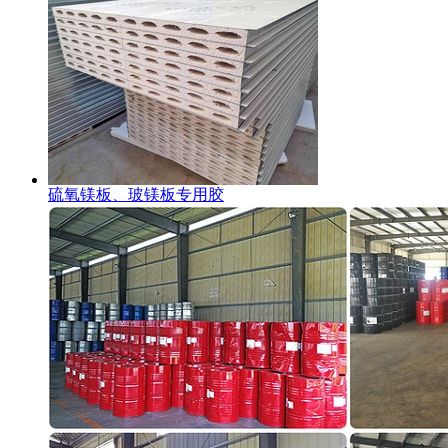
硫氧镁板、玻镁板专用胶