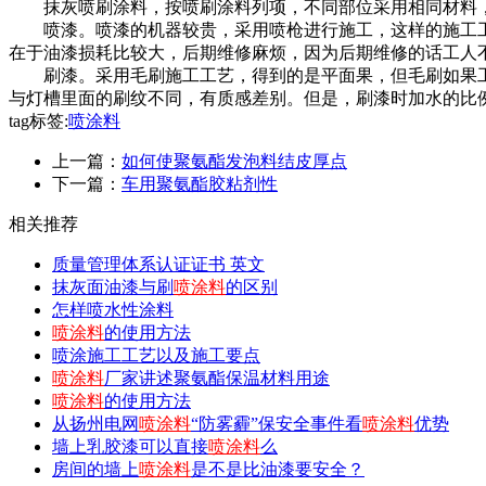
抹灰喷刷涂料，按喷刷涂料列项，不同部位采用相同材料
喷漆。喷漆的机器较贵，采用喷枪进行施工，这样的施工工
在于油漆损耗比较大，后期维修麻烦，因为后期维修的话工人
刷漆。采用毛刷施工工艺，得到的是平面果，但毛刷如果工
与灯槽里面的刷纹不同，有质感差别。但是，刷漆时加水的比例
tag标签:
喷涂料
上一篇：
如何使聚氨酯发泡料结皮厚点
下一篇：
车用聚氨酯胶粘剂性
相关推荐
质量管理体系认证证书 英文
抹灰面油漆与刷
喷涂料
的区别
怎样喷水性涂料
喷涂料
的使用方法
喷涂施工工艺以及施工要点
喷涂料
厂家讲述聚氨酯保温材料用途
喷涂料
的使用方法
从扬州电网
喷涂料
“防雾霾”保安全事件看
喷涂料
优势
墙上乳胶漆可以直接
喷涂料
么
房间的墙上
喷涂料
是不是比油漆要安全？