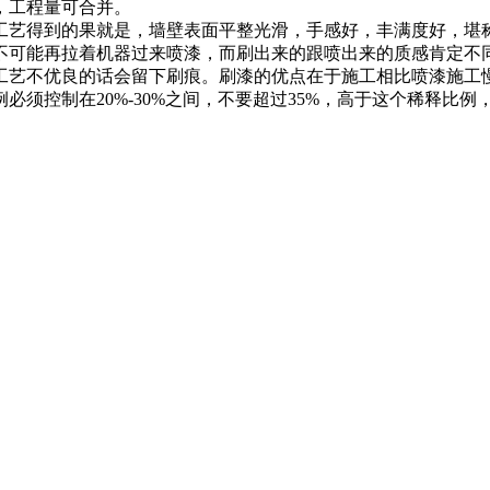
，工程量可合并。
艺得到的果就是，墙壁表面平整光滑，手感好，丰满度好，堪称
不可能再拉着机器过来喷漆，而刷出来的跟喷出来的质感肯定不
艺不优良的话会留下刷痕。刷漆的优点在于施工相比喷漆施工慢
必须控制在20%-30%之间，不要超过35%，高于这个稀释比