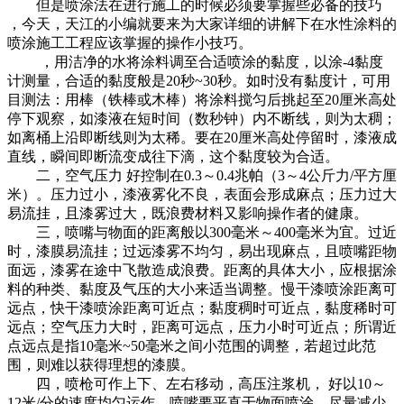
但是喷涂法在进行施工的时候必须要掌握些必备的技巧
，今天，天江的小编就要来为大家详细的讲解下在水性涂料的
喷涂施工工程应该掌握的操作小技巧。
，用洁净的水将涂料调至合适喷涂的黏度，以涂-4黏度
计测量，合适的黏度般是20秒~30秒。如时没有黏度计，可用
目测法：用棒（铁棒或木棒）将涂料搅匀后挑起至20厘米高处
停下观察，如漆液在短时间（数秒钟）内不断线，则为太稠；
如离桶上沿即断线则为太稀。要在20厘米高处停留时，漆液成
直线，瞬间即断流变成往下滴，这个黏度较为合适。
二，空气压力
好
控制在0.3～0.4兆帕（3～4公斤力/平方厘
米）。压力过小，漆液雾化不良，表面会形成麻点；压力过大
易流挂，且漆雾过大，既浪费材料又影响操作者的健康。
三，喷嘴与物面的距离般以300毫米～400毫米为宜。过近
时，漆膜易流挂；过远漆雾不均匀，易出现麻点，且喷嘴距物
面远，漆雾在途中飞散造成浪费。距离的具体大小，应根据涂
料的种类、黏度及气压的大小来适当调整。慢干漆喷涂距离可
远点，快干漆喷涂距离可近点；黏度稠时可近点，黏度稀时可
远点；空气压力大时，距离可远点，压力小时可近点；所谓近
点远点是指10毫米~50毫米之间小范围的调整，若超过此范
围，则难以获得理想的漆膜。
四，喷枪可作上下、左右移动，高压注浆机，
好
以10～
12米/分的速度均匀运作，喷嘴要平直于物面喷涂，尽量减少