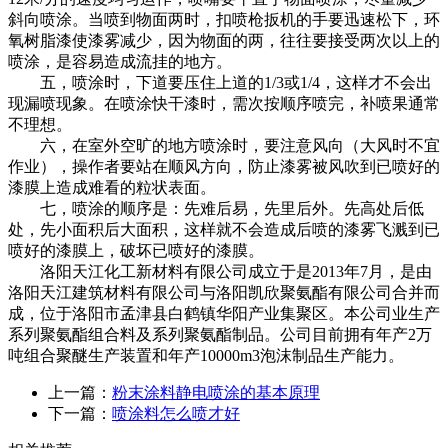
斜向喷涂。当喷到物面两时，扣喷枪扳机的手要迅速松下，环
氧树脂漆使漆雾减少，因为物面的两，往往要接受两次以上的
喷涂，是容易造成流挂的地方。
五，喷涂时，下道要压住上道的1/3或1/4，这样才不会出
现漏喷现象。在喷涂快干漆时，需次按顺序喷完，补喷果通常
不理想。
六，在室外空旷的地方喷涂时，要注意风向（大风时不宜
作业），操作者要站在顺风方向，防止漆雾被风吹到已喷好的
漆膜上造成难看的粒状表面。
七，喷涂的顺序是：先难后易，先里后外。先高处后低
处，先小面积后大面积，这样就不会造成后喷的漆雾飞溅到已
喷好的漆膜上，破坏已喷好的漆膜。
洛阳天江化工新材料有限公司成立于是2013年7月，是由
洛阳天江建筑材料有限公司与洛阳凯欣聚氨酯有限公司合并而
成，位于洛阳市孟津县白鹤镇华阳产业集聚区。本公司业生产
系列聚氨酯组合料及系列聚氨酯制品。公司目前拥有年产2万
吨组合聚醚生产装置和年产10000m3泡沫制品生产能力。
上一篇：
粉末涂料静电喷涂的基本原理
下一篇：
喷涂料怎么喷才好