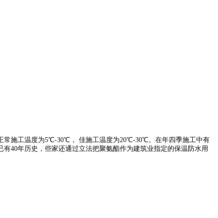
温度为5℃-30℃， 佳施工温度为20℃-30℃。在年四季施工中有
已有40年历史，些家还通过立法把聚氨酯作为建筑业指定的保温防水用