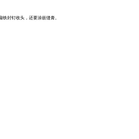
扁铁封钉收头，还要涂嵌缝膏。