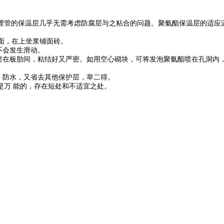
保温层几乎无需考虑防腐层与之粘合的问题。聚氨酯保温层的适应温度为+1
面，在上坐浆铺面砖。
不会发生滑动。
在板肋间，粘结好又严密。如用空心砌块，可将发泡聚氨酯喷在孔洞内
、防水，又省去其他保护层，举二得。
万 能的，存在短处和不适宜之处。