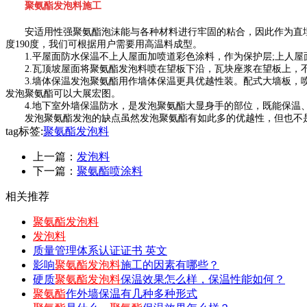
聚氨酯发泡料施工
安适用性强聚氨酯泡沫能与各种材料进行牢固的粘合，因此作为直埋管的
度190度，我们可根据用户需要用高温料成型。
1.平屋面防水保温不上人屋面加喷道彩色涂料，作为保护层;上人屋
2.瓦顶坡屋面将聚氨酯发泡料喷在望板下沿，瓦块座浆在望板上，
3.墙体保温发泡聚氨酯用作墙体保温更具优越性装。配式大墙板，喷
发泡聚氨酯可以大展宏图。
4.地下室外墙保温防水，是发泡聚氨酯大显身手的部位，既能保温
发泡聚氨酯发泡的缺点虽然发泡聚氨酯有如此多的优越性，但也不是
tag标签:
聚氨酯发泡料
上一篇：
发泡料
下一篇：
聚氨酯喷涂料
相关推荐
聚氨酯发泡料
发泡料
质量管理体系认证证书 英文
影响
聚氨酯发泡料
施工的因素有哪些？
硬质
聚氨酯发泡料
保温效果怎么样，保温性能如何？
聚氨酯
作外墙保温有几种多种形式