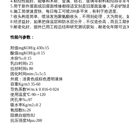
4.粘结性能好。能够和木材、金属、砖石、玻璃等材料粘结得非常
5.用于新作屋面或旧屋面维修都很适宜别是旧屋面返修，不必铲除原
6.施工简便速度快。每日每工可喷200多平米，有利于抢进度。
7.收头构造简单。喷涂发泡聚氨酯收头，不用别处理，大为简化。如
8.经济益好。如果把保温层和防水层分开，不仅造价高，而且工期
9.耐老化好。据外已用工程总结和研究测试获知，耐老化年限可达3
性能与参数：
羟值mgKOH/g 430±15
酸值mgKOH/g≤0.15
水份%≤0.15
乳白时间s 25
拉丝时间s 80
固化时间min≤5≤5≤5
外观：淡黄色或棕色透明液体
容重Kg/m3 35-60
导热系数W/m.k 0.016-0.024
使用温度℃-90-+120
闭孔率%≥97
吸水率Kg/m2≤0.2
氧指数h≥26
阻燃自熄性B2
抗压强度Mpa≥200