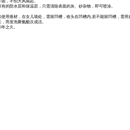
牢固，不怕大风揭起。
有的防水层和保温层，只需清除表面的灰、砂杂物，即可喷涂。
使用卷材，在女儿墙处，需留凹槽，收头在凹槽内;若不能留凹槽，需用
长，而发泡聚氨酯次成活。
0年之久。